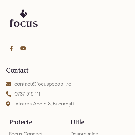
F
Y
a
o
c
u
e
t
b
u
Contact
o
b
o
e
k
contact@focuspecopil.ro
-
f
0737 519 111
Intrarea Apold 8, București
Proiecte
Utile
Focus Connect
Despre mine