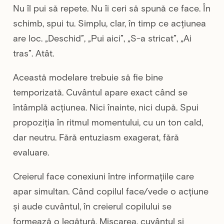
Nu îl pui să repete. Nu îi ceri să spună ce face. În
schimb, spui tu. Simplu, clar, în timp ce acțiunea
are loc. „Deschid”, „Pui aici”, „S-a stricat”, „Ai
tras”. Atât.
Această modelare trebuie să fie bine
temporizată. Cuvântul apare exact când se
întâmplă acțiunea. Nici înainte, nici după. Spui
propoziția în ritmul momentului, cu un ton cald,
dar neutru. Fără entuziasm exagerat, fără
evaluare.
Creierul face conexiuni între informațiile care
apar simultan. Când copilul face/vede o acțiune
și aude cuvântul, în creierul copilului se
formează o legătură. Mișcarea, cuvântul și