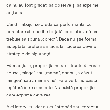
că nu au fost ghidați să observe și să exprime
acțiunea.
Când limbajul se predă ca performanță, cu
corectare și repetiție forțată, copilul învață că
trebuie să spună „corect”. Dacă nu știe forma
așteptată, preferă să tacă. Iar tăcerea devine
strategie de siguranță.
Fără acțiune, propoziția nu are structură. Poate
spune „minge” sau „mama”, dar nu „a căzut
mingea” sau „mama vine”. Fără verb, nu există
legătură între elemente. Nu există propoziție
care exprimă ceva real.
Aici intervii tu, dar nu cu întrebări sau corecturi.