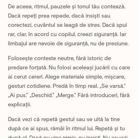
De aceea, ritmul, pauzele și tonul tău contează.
Dacă repeți prea repede, dacă insiști sau
corectezi, cuvântul se leagă de stres. Dacă spui
rar, clar, în acord cu copilul, creezi siguranță. Iar
limbajul are nevoie de siguranță, nu de presiune.
Folosește contexte neutre, fără istoric de
predare forțată. Nu folosi aceleași jucării cu care
ai cerut cereri. Alege materiale simple, mișcare,
gesturi cotidiene. Predă în timp real. „Se varsă.”
„Ai pus.” „Deschid.” „Merge.” Fără introduceri, fără
explicații.
Dacă vezi că repetă gestul sau se uită la tine
după ce ai spus, rămâi în ritmul lui. Repetă și tu
după el. Dacă nu vine nimic, nu insiști. Nu eșuezi.