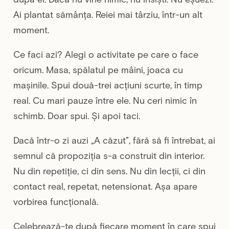
Ai plantat sămânța. Reiei mai târziu, într-un alt
moment.
Ce faci azi? Alegi o activitate pe care o face
oricum. Masa, spălatul pe mâini, joaca cu
mașinile. Spui două-trei acțiuni scurte, în timp
real. Cu mari pauze între ele. Nu ceri nimic în
schimb. Doar spui. Și apoi taci.
Dacă într-o zi auzi „A căzut”, fără să fi întrebat, ai
semnul că propoziția s-a construit din interior.
Nu din repetiție, ci din sens. Nu din lecții, ci din
contact real, repetat, netensionat. Așa apare
vorbirea funcțională.
Celebrează-te după fiecare moment în care spui