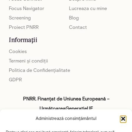
Focus Navigator
Lucreaza cu mine
Screening
Blog
Proiect PNRR
Contact
Informații
Cookies
Termeni și condiții
Politica de Confidențialitate
GDPR
PNRR. Finanțat de Uniunea Europeană –
UrmătoareaGenerațieUE
Administrează consimțământul
„Conținutul acestui material nu reprezintă în mod
Pentru a oferi cea mai bună experiență, folosim tehnologii, cum ar fi