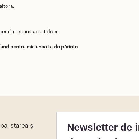
altora.
urgem împreună acest drum
und pentru misiunea ta de părinte,
pa, starea și