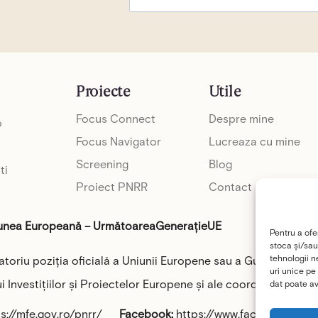
Proiecte
Utile
Focus Connect
Despre mine
o
Focus Navigator
Lucreaza cu mine
Screening
Blog
ti
Proiect PNRR
Contact
iunea Europeană – UrmătoareaGenerațieUE
Pentru a ofe
stoca și/sau
tehnologii n
atoriu poziția oficială a Uniunii Europene sau a Guvernului R
uri unice pe
i Investițiilor și Proiectelor Europene și ale coordonatorilor 
dat poate av
s://mfe.gov.ro/pnrr/
Facebook:
https://www.facebook.com