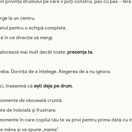
 în privința drumului pe care îl poți construi, pas cu pas – făr
rge la un centru.
etul pentru o echipă completă.
că în ce direcție să mergi.
valorează mai mult decât toate:
prezența ta
.
reba. Dorința de a înțelege. Alegerea de a nu ignora.
ici, înseamnă că
ești deja pe drum.
 momente de oboseală cruntă.
e de îndoială și frustrare.
momente în care copilul tău te va privi pentru prima dată cu in
nde mâna și va spune „mama”.