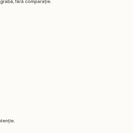
ă grabă, fără comparație.
tenție.