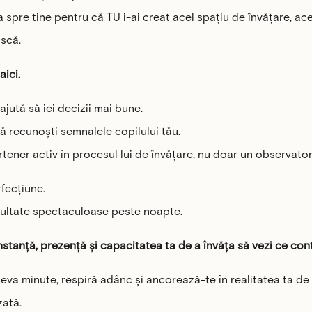
a spre tine pentru că TU i-ai creat acel spațiu de învățare, a
ască.
ici.
ajută să iei decizii mai bune.
ă recunoști semnalele copilului tău.
rtener activ în procesul lui de învățare, nu doar un observato
fecțiune.
ultate spectaculoase peste noapte.
stanță, prezență și capacitatea ta de a învăța să vezi ce co
teva minute, respiră adânc și ancorează-te în realitatea ta de
zată.