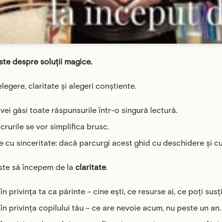
ste despre soluții magice.
legere, claritate și alegeri conștiente.
 vei găsi toate răspunsurile într-o singură lectură.
ucrurile se vor simplifica brusc.
e cu sinceritate: dacă parcurgi acest ghid cu deschidere și cu
ste să începem de la
claritate
.​
în privința ta ca părinte – cine ești, ce resurse ai, ce poți susț
 în privința copilului tău – ce are nevoie acum, nu peste un an.