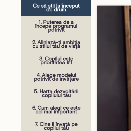
Ce să știi la început
de drum
1. Puterea de a
începe programul
potrivit
2. Aliniază-ți ambiția
cu stilul tău de viață
3. Copilul este
prioritatea #1
4. Alege modelul
potrivit de învățare
5. Harta dezvoltării
copilului tău
6. Cum alegi ce este
cel mai important
7. Cine îl învață pe
copilul tău