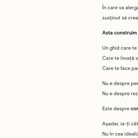
În care va alerg
susținut să cre
Asta construim a
Un ghid care te 
Care te învață s
Care te face pa
Nu e despre per
Nu e despre rez
Este despre
con
Așadar, ia-ți câ
Nu în cea ideali