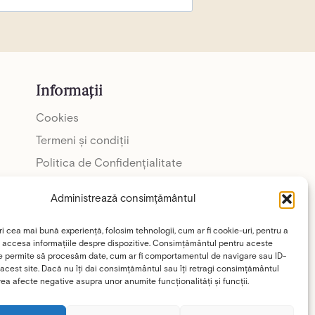
Informații
Cookies
Termeni și condiții
Politica de Confidențialitate
GDPR
Administrează consimțământul
ri cea mai bună experiență, folosim tehnologii, cum ar fi cookie-uri, pentru a
 accesa informațiile despre dispozitive. Consimțământul pentru aceste
e permite să procesăm date, cum ar fi comportamentul de navigare sau ID-
omâniei“.
Acest
 acest site. Dacă nu îți dai consimțământul sau îți retragi consimțământul
de reforme.
ea afecte negative asupra unor anumite funcționalități și funcții.
/PNRROficial