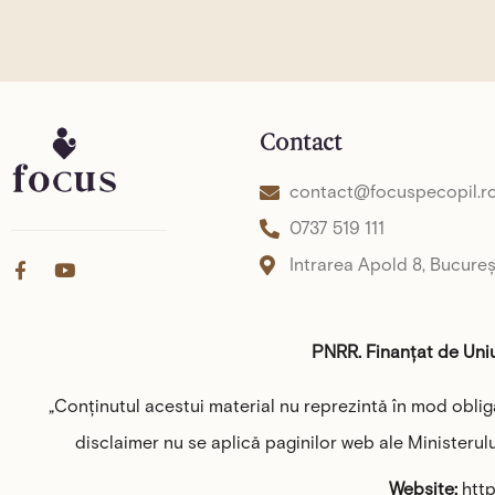
Contact
contact@focuspecopil.r
0737 519 111
F
Y
Intrarea Apold 8, Bucureș
a
o
c
u
e
t
b
u
PNRR. Finanțat de Un
o
b
o
e
k
„Conținutul acestui material nu reprezintă în mod oblig
-
f
disclaimer nu se aplică paginilor web ale Ministerulu
Website:
http