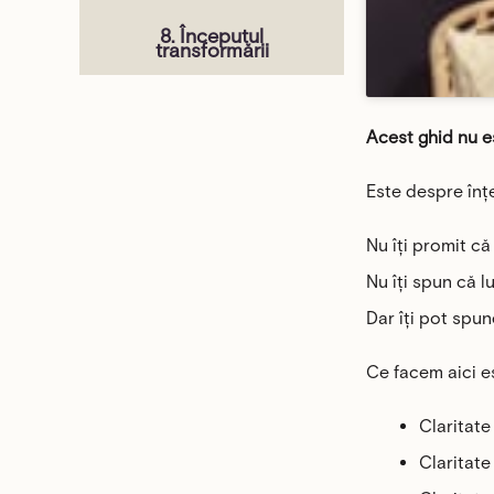
8. Începutul
transformării
Acest ghid nu e
Este despre înțe
Nu îți promit că
Nu îți spun că l
Dar îți pot spun
Ce facem aici e
Claritate 
Claritate