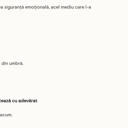
cea siguranță emoțională, acel mediu care l-a
r din umbră.
ntează cu adevărat
.
 acum.