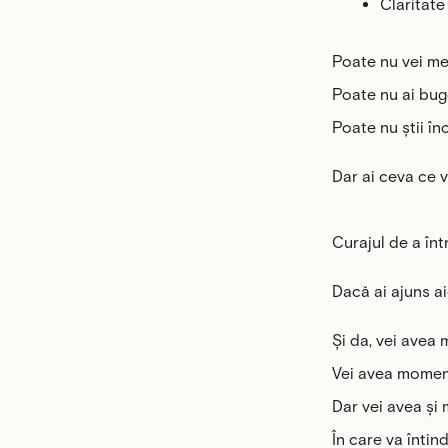
Claritate
Poate nu vei me
Poate nu ai bug
Poate nu știi în
Dar ai ceva ce 
Curajul de a înt
Dacă ai ajuns a
Și da, vei avea
Vei avea moment
Dar vei avea și 
În care va înti