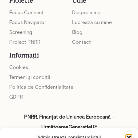
Proiecte
Utile
Focus Connect
Despre mine
Focus Navigator
Lucreaza cu mine
Screening
Blog
Proiect PNRR
Contact
Informații
Cookies
Termeni și condiții
Politica de Confidențialitate
GDPR
PNRR. Finanțat de Uniunea Europeană –
UrmătoareaGenerațieUE
Administrează consimțământul