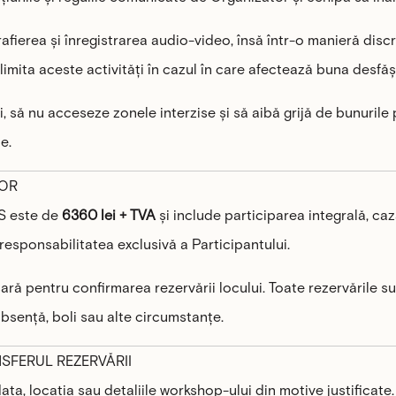
rafierea și înregistrarea audio-video, însă într-o manieră discr
a limita aceste activități în cazul în care afectează buna desfă
iei, să nu acceseze zonele interzise și să aibă grijă de bunuri
e.
LOR
US este de
6360 lei + TVA
și include participarea integrală, ca
 responsabilitatea exclusivă a Participantului.
ară pentru confirmarea rezervării locului. Toate rezervările s
bsență, boli sau alte circumstanțe.
SFERUL REZERVĂRII
ata, locația sau detaliile workshop-ului din motive justificate.