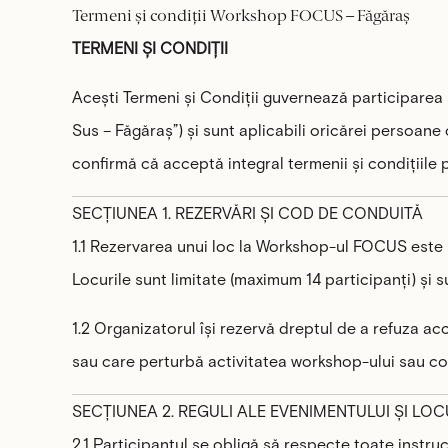
Termeni și condiții Workshop FOCUS – Făgăraș
TERMENI ȘI CONDIȚII
Acești Termeni și Condiții guvernează participarea
Sus – Făgăraș”) și sunt aplicabili oricărei persoane 
confirmă că acceptă integral termenii și condițiile 
SECȚIUNEA 1. REZERVĂRI ȘI COD DE CONDUITĂ
1.1 Rezervarea unui loc la Workshop-ul FOCUS este s
Locurile sunt limitate (maximum 14 participanți) și su
1.2 Organizatorul își rezervă dreptul de a refuza 
sau care perturbă activitatea workshop-ului sau conf
SECȚIUNEA 2. REGULI ALE EVENIMENTULUI ȘI LO
2.1 Participantul se obligă să respecte toate instru