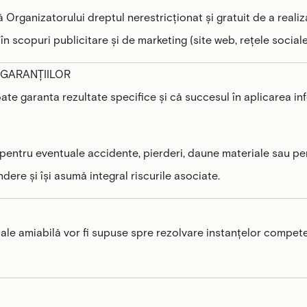
 Organizatorului dreptul nerestricționat și gratuit de a realiza 
în scopuri publicitare și de marketing (site web, rețele social
 GARANȚIILOR
ate garanta rezultate specifice și că succesul în aplicarea i
 pentru eventuale accidente, pierderi, daune materiale sau per
ere și își asumă integral riscurile asociate.
 cale amiabilă vor fi supuse spre rezolvare instanțelor compet