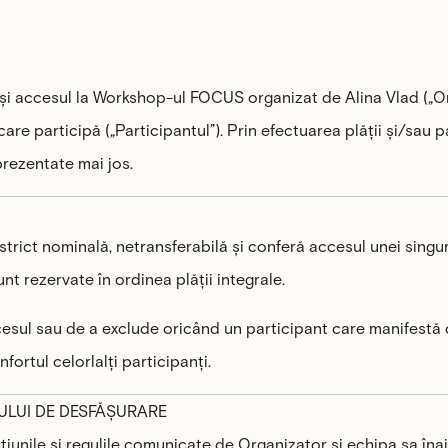
 și accesul la Workshop-ul FOCUS organizat de Alina Vlad („O
care participă („Participantul”). Prin efectuarea plății și/sau
prezentate mai jos.
trict nominală, netransferabilă și conferă accesul unei singur
nt rezervate în ordinea plății integrale.
accesul sau de a exclude oricând un participant care manifes
ortul celorlalți participanți.
CULUI DE DESFĂȘURARE
cțiunile și regulile comunicate de Organizator și echipa sa îna