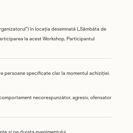
rganizatorul”) în locația desemnată („Sâmbăta de
 participarea la acest Workshop, Participantul
e persoane specificate clar la momentul achiziției.
tă comportament necorespunzător, agresiv, ofensator
inte și pe durata evenimentului.