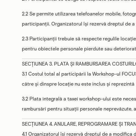
2.2 Se permite utilizarea telefoanelor mobile, fotog
participanții. Organizatorul își rezervă dreptul de 
2.3 Participanții trebuie să respecte regulile locaț
pentru obiectele personale pierdute sau deteriorat
SECȚIUNEA 3. PLATA ȘI RAMBURSAREA COSTURI
3.1 Costul total al participării la Workshop-ul FOC
către și dinspre locație nu este inclus și reprezintă
3.2 Plata integrală a taxei workshop-ului este neces
rambursări pentru situații personale neprevăzute, a
SECȚIUNEA 4. ANULARE, REPROGRAMARE ȘI TRAN
4.1 Organizatorul își rezervă dreptul de a modifica d