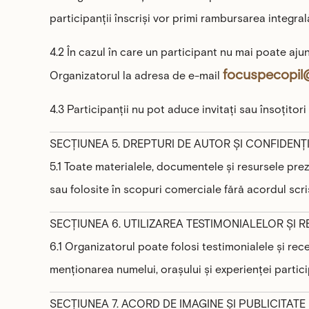
participanții înscriși vor primi rambursarea integra
4.2 În cazul în care un participant nu mai poate aju
focuspecopil
Organizatorul la adresa de e-mail
4.3 Participanții nu pot aduce invitați sau însoțitor
SECȚIUNEA 5. DREPTURI DE AUTOR ȘI CONFIDENȚ
5.1 Toate materialele, documentele și resursele prez
sau folosite în scopuri comerciale fără acordul scris
SECȚIUNEA 6. UTILIZAREA TESTIMONIALELOR ȘI R
6.1 Organizatorul poate folosi testimonialele și rec
menționarea numelui, orașului și experienței partici
SECȚIUNEA 7. ACORD DE IMAGINE ȘI PUBLICITATE