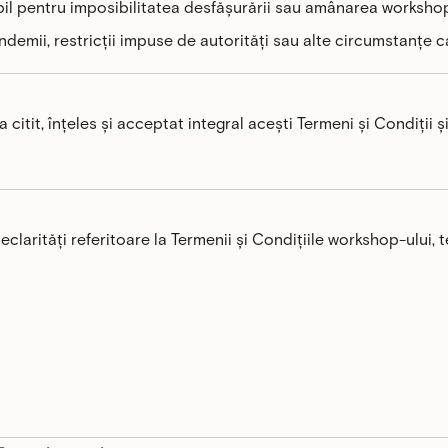
bil pentru imposibilitatea desfășurării sau amânarea worksho
ndemii, restricții impuse de autorități sau alte circumstanțe 
a citit, înțeles și acceptat integral acești Termeni și Condiții 
eclarități referitoare la Termenii și Condițiile workshop-ului,