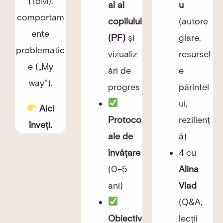
(ToM),
al al
u
comportam
copilului
(autore
ente
(PF)
și
glare,
problematic
vizualiz
resursel
e („My
ări de
e
way”).
progres
părintel
ui,
Aici
Protoco
rezilienț
înveți.
ale de
ă)
învățare
4 cu
(0–5
Alina
ani)
Vlad
(Q&A,
Obiectiv
lecții