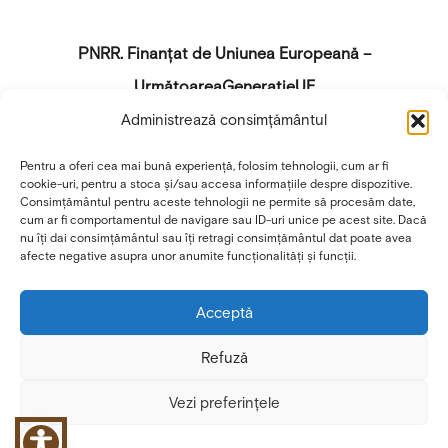
PNRR. Finanțat de Uniunea Europeană –
UrmătoareaGenerațieUE
Administrează consimțământul
„Conținutul acestui material nu reprezintă în mod
Pentru a oferi cea mai bună experiență, folosim tehnologii, cum ar fi
obligatoriu poziția oficială a Uniunii Europene sau a
cookie-uri, pentru a stoca și/sau accesa informațiile despre dispozitive.
Guvernului României“.
Acest disclaimer nu se aplică
Consimțământul pentru aceste tehnologii ne permite să procesăm date,
cum ar fi comportamentul de navigare sau ID-uri unice pe acest site. Dacă
paginilor web ale Ministerului Investițiilor și
nu îți dai consimțământul sau îți retragi consimțământul dat poate avea
afecte negative asupra unor anumite funcționalități și funcții.
Proiectelor Europene și ale coordonatorilor de
reforme.
Acceptă
Website:
https://mfe.gov.ro/pnrr/
Refuză
Facebook:
https://www.facebook.com/PNRROficial
Vezi preferințele
© 2025 Toate drepturile rezervate focuspecopil.ro