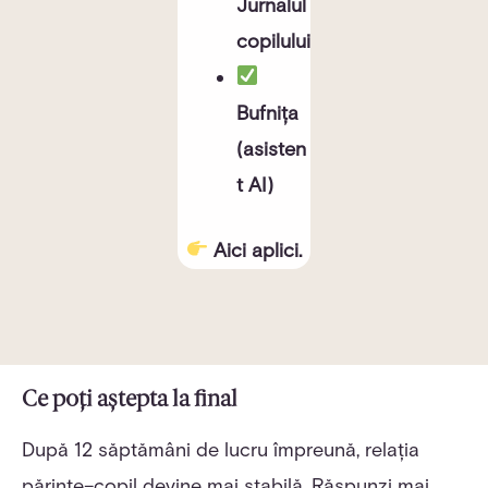
Jurnalul
copilului
Bufnița
(asisten
t AI)
Aici aplici.
Ce poți aștepta la final
După 12 săptămâni de lucru împreună, relația
părinte–copil devine mai stabilă. Răspunzi mai