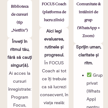
FOCUS Coach
Comunitate &
Biblioteca
(platforma de
întâlniri de
de cursuri
lucru zilnic)
grup
(tip
(WhatsApp +
„Netflix”)
Aici legi
Zoom)
evaluarea,
Înveți în
rutinele și
Sprijin uman,
ritmul tău,
progresul.
claritate și
fără să cauți
În FOCUS
ritm.
singur(ă).
Coach ai tot
Ai acces la
Grup
ce îți trebuie
cursuri
privat
ca să lucrezi
înregistrate:
(Whats
consecvent, în
Program
App)
viața reală:
Focus,
pentru