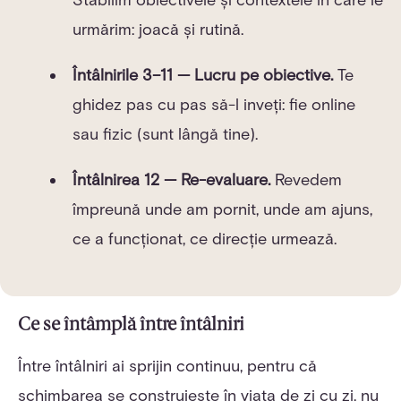
urmărim: joacă și rutină.
Întâlnirile 3–11 — Lucru pe obiective.
Te
ghidez pas cu pas să-l inveți: fie online
sau fizic (sunt lângă tine).
Întâlnirea 12 — Re-evaluare.
Revedem
împreună unde am pornit, unde am ajuns,
ce a funcționat, ce direcție urmează.
Ce se întâmplă între întâlniri
Între întâlniri ai sprijin continuu, pentru că
schimbarea se construiește în viața de zi cu zi, nu