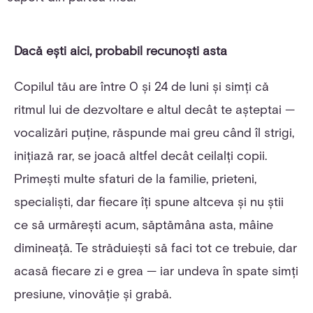
Dacă ești aici, probabil recunoști asta
Copilul tău are între 0 și 24 de luni și simți că
ritmul lui de dezvoltare e altul decât te așteptai —
vocalizări puține, răspunde mai greu când îl strigi,
inițiază rar, se joacă altfel decât ceilalți copii.
Primești multe sfaturi de la familie, prieteni,
specialiști, dar fiecare îți spune altceva și nu știi
ce să urmărești acum, săptămâna asta, mâine
dimineață. Te străduiești să faci tot ce trebuie, dar
acasă fiecare zi e grea — iar undeva în spate simți
presiune, vinovăție și grabă.