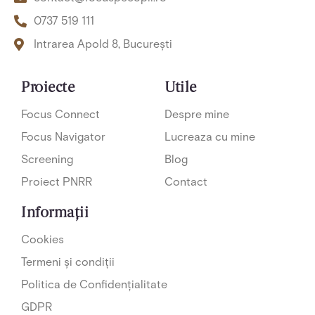
f
0737 519 111
Intrarea Apold 8, București
Proiecte
Utile
Focus Connect
Despre mine
Focus Navigator
Lucreaza cu mine
Screening
Blog
Proiect PNRR
Contact
Informații
Cookies
Termeni și condiții
Politica de Confidențialitate
GDPR