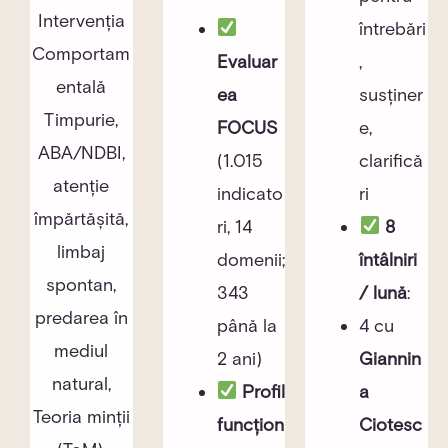
Intervenția
întrebări
Comportam
Evaluar
,
entală
ea
susținer
Timpurie,
FOCUS
e,
ABA/NDBI,
(1.015
clarifică
atenție
indicato
ri
împărtășită,
ri, 14
8
limbaj
domenii;
întâlniri
spontan,
343
/ lună
:
predarea în
până la
4 cu
mediul
2 ani)
Giannin
natural,
Profil
a
Teoria minții
funcțion
Ciotesc