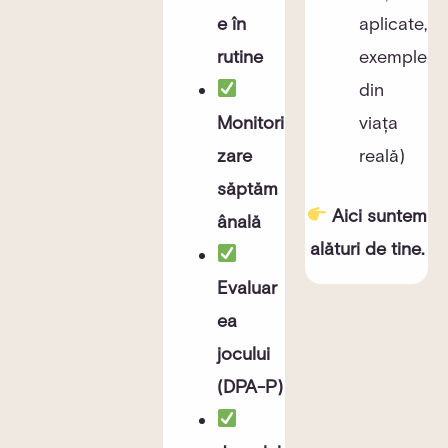
e în
aplicate,
rutine
exemple
din
Monitori
viața
zare
reală)
săptăm
Aici suntem
ânală
alături de tine.
Evaluar
ea
jocului
(DPA-P)