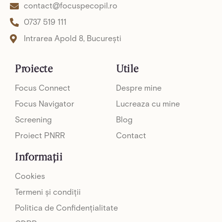
contact@focuspecopil.ro
-
f
0737 519 111
Intrarea Apold 8, București
Proiecte
Utile
Focus Connect
Despre mine
Focus Navigator
Lucreaza cu mine
Screening
Blog
Proiect PNRR
Contact
Informații
Cookies
Termeni și condiții
Politica de Confidențialitate