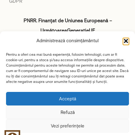
GDPR
PNRR. Finanțat de Uniunea Europeană –
UrmătoareaGenerațieUE
Administrează consimțământul
„Conținutul acestui material nu reprezintă în mod
Pentru a oferi cea mai bună experiență, folosim tehnologii, cum ar fi
obligatoriu poziția oficială a Uniunii Europene sau a
cookie-uri, pentru a stoca și/sau accesa informațiile despre dispozitive.
Guvernului României“.
Acest disclaimer nu se aplică
Consimțământul pentru aceste tehnologii ne permite să procesăm date,
cum ar fi comportamentul de navigare sau ID-uri unice pe acest site. Dacă
paginilor web ale Ministerului Investițiilor și
nu îți dai consimțământul sau îți retragi consimțământul dat poate avea
afecte negative asupra unor anumite funcționalități și funcții.
Proiectelor Europene și ale coordonatorilor de
reforme.
Acceptă
Website:
https://mfe.gov.ro/pnrr/
Refuză
Facebook:
https://www.facebook.com/PNRROficial
Vezi preferințele
© 2025 Toate drepturile rezervate focuspecopil.ro